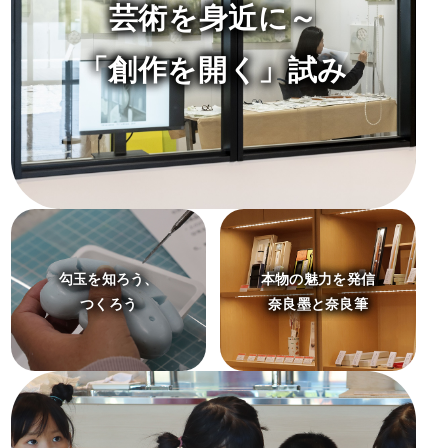
芸術を身近に～
「創作を開く」試み
勾玉を知ろう、
本物の魅力を発信
つくろう
奈良墨と奈良筆