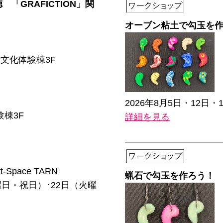
 「GRAFICTION」関
オーブン粘土で勾玉を
術文化体験棟3F
2026年8月5日・12
験棟3F
詳細を見る
Space TARN
蝋石で勾玉を作ろう！
曜日・祝日）･22日（火曜