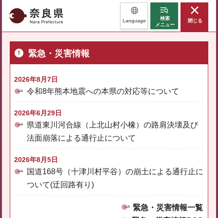
奈良県
検索
Language
閉じる
メニュー
緊急・災害情報
2026年8月7日
令和8年熊本地震への本県の対応等について
2026年6月29日
県道東川河合線（上北山村小橡）の路肩決壊及び
法面崩落による通行止について
2026年8月5日
国道168号（十津川村平谷）の崩土による通行止に
ついて(迂回路有り)
緊急・災害情報一覧