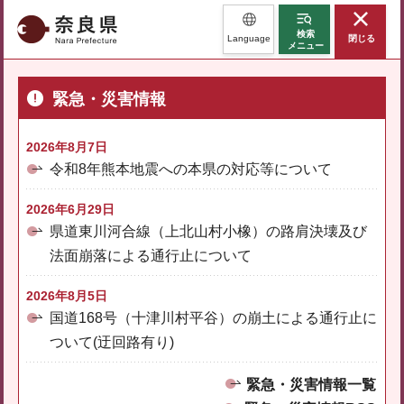
奈良県
検索
Language
閉じる
メニュー
緊急・災害情報
2026年8月7日
令和8年熊本地震への本県の対応等について
2026年6月29日
県道東川河合線（上北山村小橡）の路肩決壊及び
法面崩落による通行止について
2026年8月5日
国道168号（十津川村平谷）の崩土による通行止に
ついて(迂回路有り)
緊急・災害情報一覧