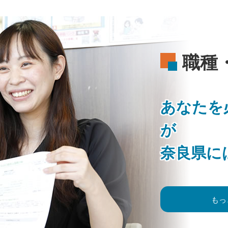
職種
あなたを
が
奈良県に
もっ