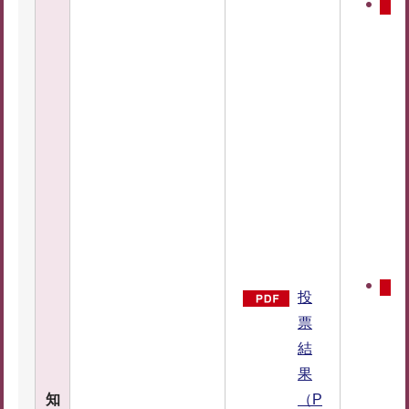
投
票
結
果
知
（P