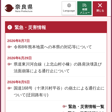
奈良県
検索
Language
閉じる
メニュー
緊急・災害情報
2026年8月7日
令和8年熊本地震への本県の対応等について
2026年6月29日
県道東川河合線（上北山村小橡）の路肩決壊及び
法面崩落による通行止について
2026年8月5日
国道168号（十津川村平谷）の崩土による通行止に
ついて(迂回路有り)
緊急・災害情報一覧