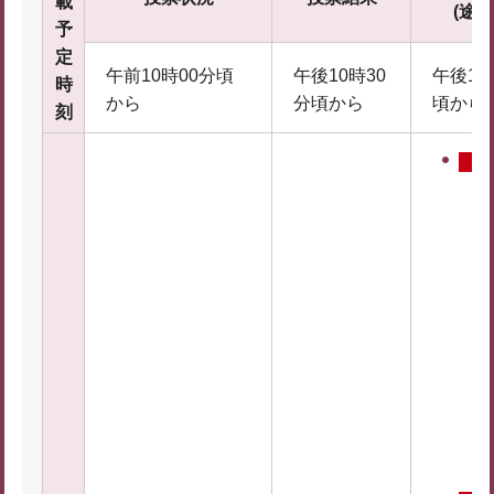
載
(途中
予
定
午前10時00分頃
午後10時30
午後11
時
から
分頃から
頃から
刻