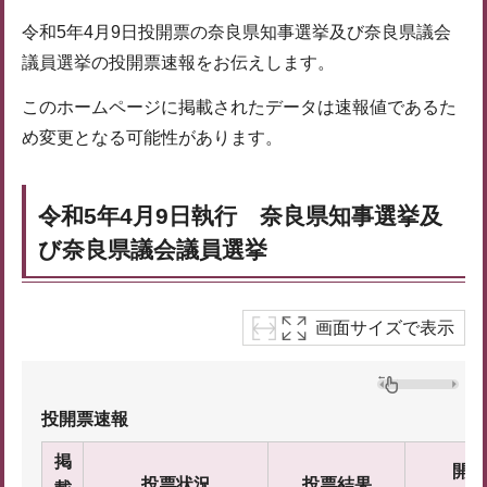
令和5年4月9日投開票の奈良県知事選挙及び奈良県議会
議員選挙の投開票速報をお伝えします。
このホームページに掲載されたデータは速報値であるた
め変更となる可能性があります。
令和5年4月9日執行 奈良県知事選挙及
び奈良県議会議員選挙
画面サイズで表示
投開票速報
掲
開票
投票状況
投票結果