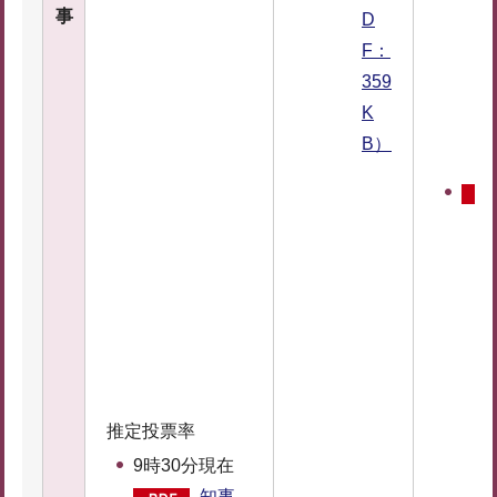
事
D
F：
359
K
B）
推定投票率
9時30分現在
知事