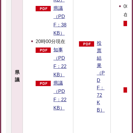
00
県議
在
（PD
F：38
KB）
20時00分現在
投
知事
票
結
（PD
果
F：22
県
（P
KB）
議
D
県議
F：
（PD
72
F：22
K
KB）
B）