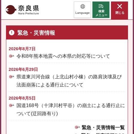
奈良県
検索
Language
閉じる
メニュー
緊急・災害情報
2026年8月7日
令和8年熊本地震への本県の対応等について
2026年6月29日
県道東川河合線（上北山村小橡）の路肩決壊及び
法面崩落による通行止について
2026年8月5日
国道168号（十津川村平谷）の崩土による通行止に
ついて(迂回路有り)
緊急・災害情報一覧