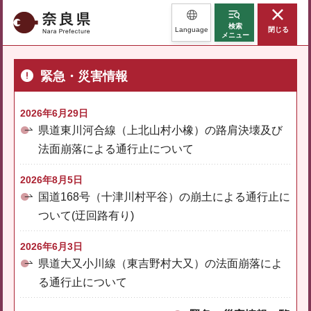
奈良県
検索
Language
閉じる
メニュー
緊急・災害情報
2026年6月29日
県道東川河合線（上北山村小橡）の路肩決壊及び
法面崩落による通行止について
2026年8月5日
国道168号（十津川村平谷）の崩土による通行止に
ついて(迂回路有り)
2026年6月3日
県道大又小川線（東吉野村大又）の法面崩落によ
る通行止について