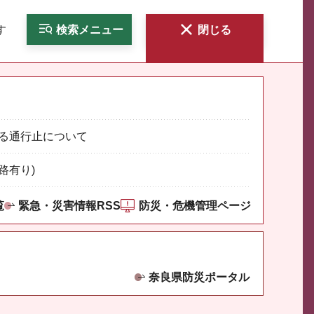
す
検索
メニュー
閉じる
る通行止について
路有り)
覧
緊急・災害情報RSS
防災・危機管理ページ
奈良県防災ポータル