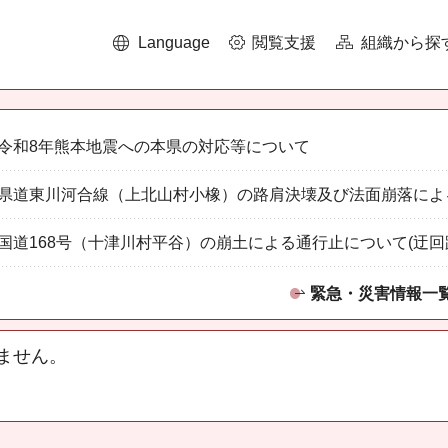
Language
閲覧支援
組織から探
令和8年熊本地震への本県の対応等について
県道東川河合線（上北山村小橡）の路肩決壊及び法面崩落によ
国道168号（十津川村平谷）の崩土による通行止について(迂回
緊急・災害情報一
ません。