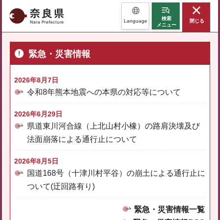
奈良県
検索
Language
閉じる
メニュー
緊急・災害情報
2026年8月7日
令和8年熊本地震への本県の対応等について
2026年6月29日
県道東川河合線（上北山村小橡）の路肩決壊及び
法面崩落による通行止について
2026年8月5日
国道168号（十津川村平谷）の崩土による通行止に
ついて(迂回路有り)
緊急・災害情報一覧