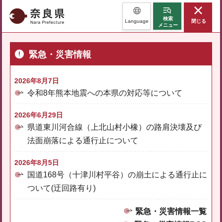
奈良県
検索
Language
閉じる
メニュー
緊急・災害情報
2026年8月7日
令和8年熊本地震への本県の対応等について
2026年6月29日
県道東川河合線（上北山村小橡）の路肩決壊及び
法面崩落による通行止について
2026年8月5日
国道168号（十津川村平谷）の崩土による通行止に
ついて(迂回路有り)
緊急・災害情報一覧