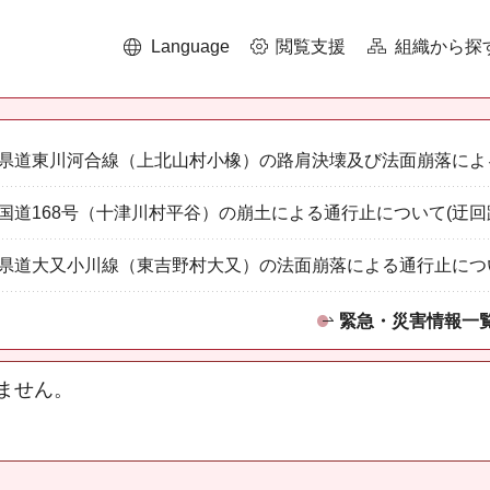
Language
閲覧支援
組織から探
県道東川河合線（上北山村小橡）の路肩決壊及び法面崩落によ
国道168号（十津川村平谷）の崩土による通行止について(迂回
県道大又小川線（東吉野村大又）の法面崩落による通行止につ
緊急・災害情報一
ません。