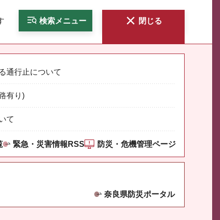
す
検索
メニュー
閉じる
る通行止について
路有り)
いて
覧
緊急・災害情報RSS
防災・危機管理ページ
奈良県防災ポータル