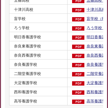
五條高校
五條高校（P
十津川高校
十津川高校（
盲学校
盲学校（PD
ろう学校
ろう学校（P
明日香養護学校
明日香養護学
奈良東養護学校
奈良東養護学
奈良西養護学校
奈良西養護学
奈良養護学校
奈良養護学校
二階堂養護学校
二階堂養護学
大淀養護学校
大淀養護学校
西和養護学校
西和養護学校
高等養護学校
高等養護学校