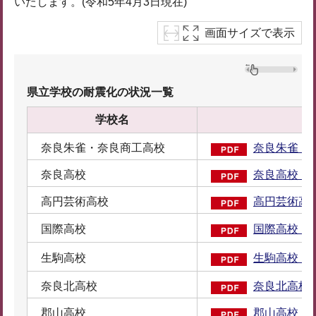
いたします。(令和5年4月3日現在)
画面サイズで表示
県立学校の耐震化の状況一覧
学校名
耐
奈良朱雀・奈良商工高校
奈良朱雀・奈
奈良高校
奈良高校（P
高円芸術高校
高円芸術高校
国際高校
国際高校（P
生駒高校
生駒高校（P
奈良北高校
奈良北高校（
郡山高校
郡山高校（P