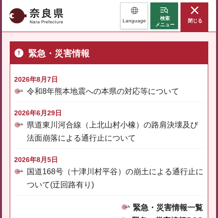
奈良県
検索
Language
閉じる
メニュー
緊急・災害情報
2026年8月7日
令和8年熊本地震への本県の対応等について
2026年6月29日
県道東川河合線（上北山村小橡）の路肩決壊及び
法面崩落による通行止について
2026年8月5日
国道168号（十津川村平谷）の崩土による通行止に
ついて(迂回路有り)
緊急・災害情報一覧