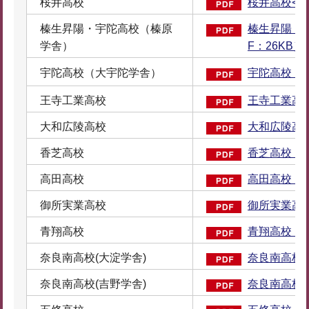
桜井高校
桜井高校<（
榛生昇陽・宇陀高校（榛原
榛生昇陽・
学舎）
F：26KB）
宇陀高校（大宇陀学舎）
宇陀高校（大
王寺工業高校
王寺工業高校
大和広陵高校
大和広陵高校
香芝高校
香芝高校（P
高田高校
高田高校（P
御所実業高校
御所実業高校
青翔高校
青翔高校（P
奈良南高校(大淀学舎)
奈良南高校(
奈良南高校(吉野学舎)
奈良南高校(