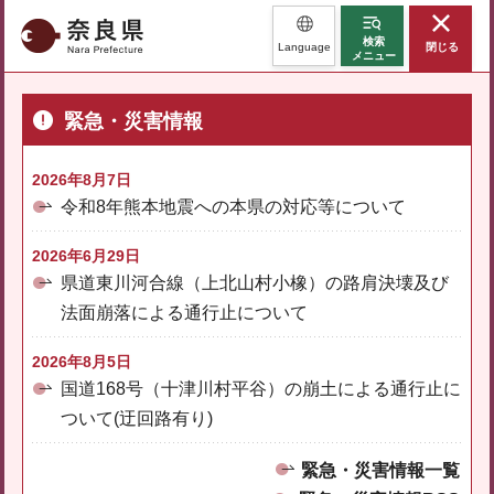
奈良県
検索
Language
閉じる
メニュー
緊急・災害情報
2026年8月7日
令和8年熊本地震への本県の対応等について
2026年6月29日
県道東川河合線（上北山村小橡）の路肩決壊及び
法面崩落による通行止について
2026年8月5日
国道168号（十津川村平谷）の崩土による通行止に
ついて(迂回路有り)
緊急・災害情報一覧