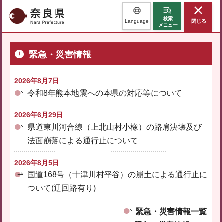
奈良県
検索
Language
閉じる
メニュー
緊急・災害情報
2026年8月7日
令和8年熊本地震への本県の対応等について
2026年6月29日
県道東川河合線（上北山村小橡）の路肩決壊及び
法面崩落による通行止について
2026年8月5日
国道168号（十津川村平谷）の崩土による通行止に
ついて(迂回路有り)
緊急・災害情報一覧