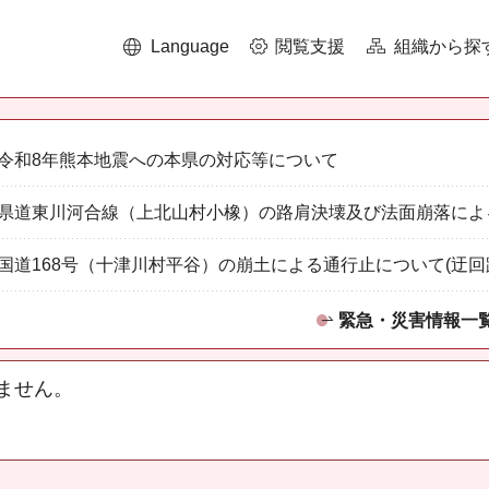
Language
閲覧支援
組織から探
令和8年熊本地震への本県の対応等について
県道東川河合線（上北山村小橡）の路肩決壊及び法面崩落によ
国道168号（十津川村平谷）の崩土による通行止について(迂回
緊急・災害情報一
ません。