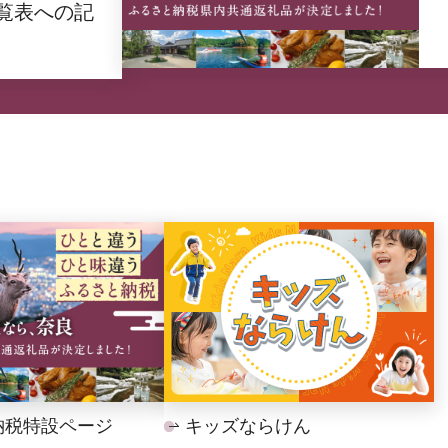
覧表への記
納税特設ページ
キッズならけん