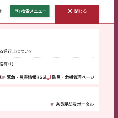
す
検索
メニュー
閉じる
る通行止について
路有り)
覧
緊急・災害情報RSS
防災・危機管理ページ
奈良県防災ポータル