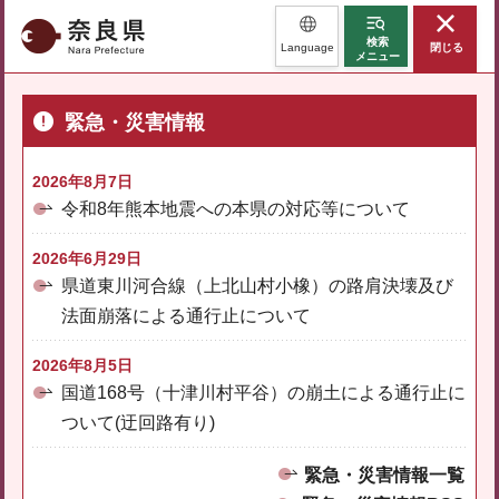
奈良県
検索
Language
閉じる
メニュー
緊急・災害情報
2026年8月7日
令和8年熊本地震への本県の対応等について
2026年6月29日
県道東川河合線（上北山村小橡）の路肩決壊及び
法面崩落による通行止について
2026年8月5日
国道168号（十津川村平谷）の崩土による通行止に
ついて(迂回路有り)
緊急・災害情報一覧