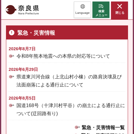
奈良県
検索
Language
閉じる
メニュー
緊急・災害情報
2026年8月7日
令和8年熊本地震への本県の対応等について
2026年6月29日
県道東川河合線（上北山村小橡）の路肩決壊及び
法面崩落による通行止について
2026年8月5日
国道168号（十津川村平谷）の崩土による通行止に
ついて(迂回路有り)
緊急・災害情報一覧