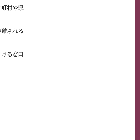
市町村や県
避難される
付ける窓口