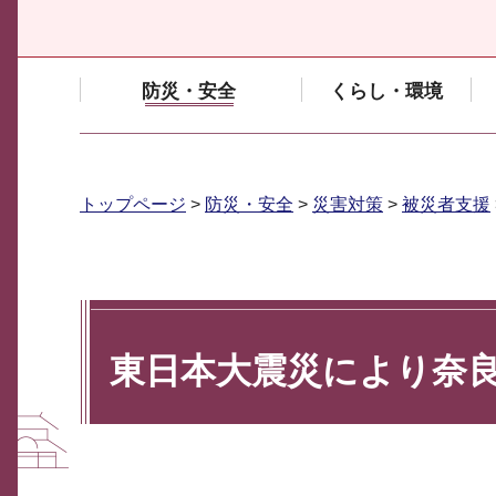
防災・安全
くらし・環境
トップページ
>
防災・安全
>
災害対策
>
被災者支援
東日本大震災により奈