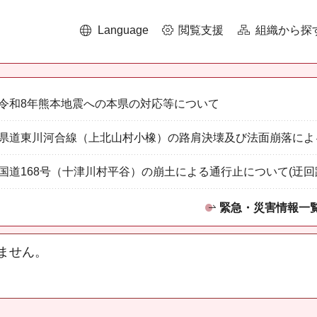
Language
閲覧支援
組織から探
令和8年熊本地震への本県の対応等について
県道東川河合線（上北山村小橡）の路肩決壊及び法面崩落によ
国道168号（十津川村平谷）の崩土による通行止について(迂回
緊急・災害情報一
ません。