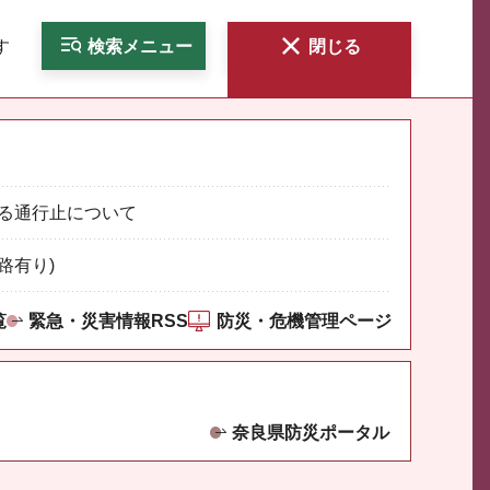
す
検索
メニュー
閉じる
る通行止について
路有り)
覧
緊急・災害情報RSS
防災・危機管理ページ
奈良県防災ポータル