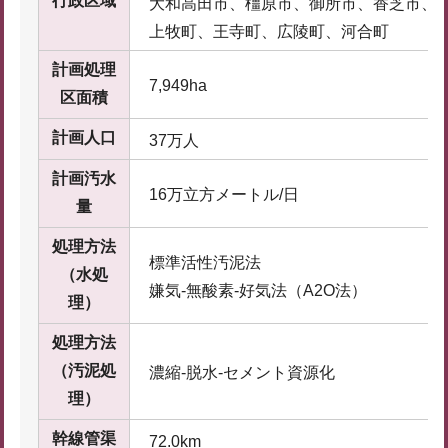
行政区域
大和高田市、橿原市、御所市、香芝市、
上牧町、王寺町、広陵町、河合町
計画処理
7,949ha
区面積
計画人口
37万人
計画汚水
16万立方メートル/日
量
処理方法
標準活性汚泥法
（水処
嫌気-無酸素-好気法（A2O法）
理）
処理方法
（汚泥処
濃縮-脱水-セメント資源化
理）
幹線管渠
72.0km