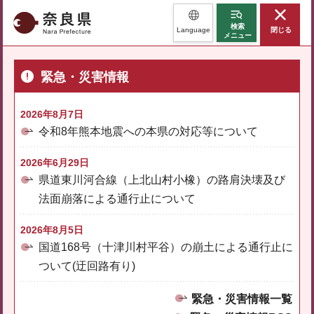
奈良県
検索
Language
閉じる
メニュー
緊急・災害情報
2026年8月7日
令和8年熊本地震への本県の対応等について
2026年6月29日
県道東川河合線（上北山村小橡）の路肩決壊及び
法面崩落による通行止について
2026年8月5日
国道168号（十津川村平谷）の崩土による通行止に
ついて(迂回路有り)
緊急・災害情報一覧