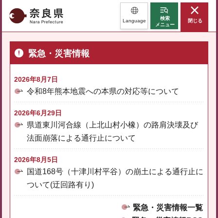
奈良県
検索
Language
閉じる
メニュー
緊急・災害情報
2026年8月7日
令和8年熊本地震への本県の対応等について
2026年6月29日
県道東川河合線（上北山村小橡）の路肩決壊及び
法面崩落による通行止について
2026年8月5日
国道168号（十津川村平谷）の崩土による通行止に
ついて(迂回路有り)
緊急・災害情報一覧