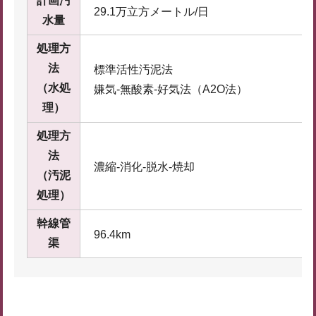
計画汚
29.1万立方メートル/日
水量
処理方
法
標準活性汚泥法
（水処
嫌気-無酸素-好気法（A2O法）
理）
処理方
法
濃縮-消化-脱水-焼却
（汚泥
処理）
幹線管
96.4km
渠