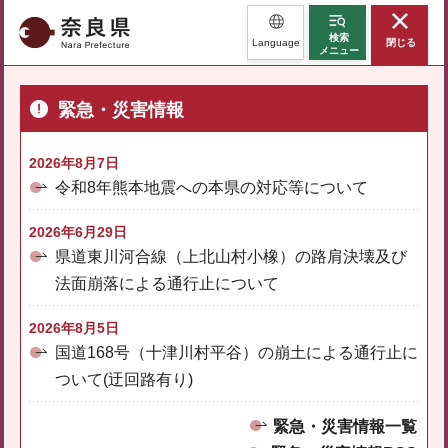
奈良県
検索
Language
閉じる
メニュー
緊急・災害情報
2026年8月7日
令和8年熊本地震への本県の対応等について
2026年6月29日
県道東川河合線（上北山村小橡）の路肩決壊及び
法面崩落による通行止について
2026年8月5日
国道168号（十津川村平谷）の崩土による通行止に
ついて(迂回路有り)
緊急・災害情報一覧