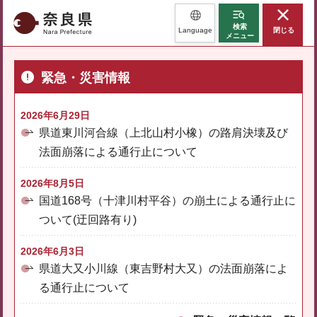
奈良県
検索
Language
閉じる
メニュー
緊急・災害情報
2026年6月29日
県道東川河合線（上北山村小橡）の路肩決壊及び
法面崩落による通行止について
2026年8月5日
国道168号（十津川村平谷）の崩土による通行止に
ついて(迂回路有り)
2026年6月3日
県道大又小川線（東吉野村大又）の法面崩落によ
る通行止について