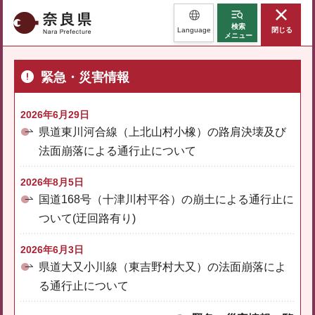
奈良県
検索
Language
閉じる
メニュー
緊急・災害情報
2026年6月29日
県道東川河合線（上北山村小橡）の路肩決壊及び
法面崩落による通行止について
2026年8月5日
国道168号（十津川村平谷）の崩土による通行止に
ついて(迂回路有り)
2026年6月3日
県道大又小川線（東吉野村大又）の法面崩落によ
る通行止について