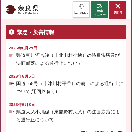
奈良県
検索
Language
閉じる
メニュー
緊急・災害情報
2026年6月29日
県道東川河合線（上北山村小橡）の路肩決壊及び
法面崩落による通行止について
2026年8月5日
国道168号（十津川村平谷）の崩土による通行止に
ついて(迂回路有り)
2026年6月3日
県道大又小川線（東吉野村大又）の法面崩落によ
る通行止について