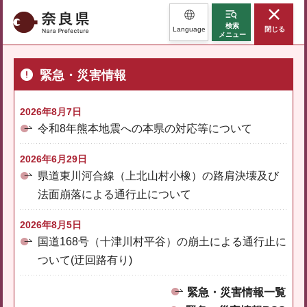
奈良県
検索
Language
閉じる
メニュー
緊急・災害情報
2026年8月7日
令和8年熊本地震への本県の対応等について
2026年6月29日
県道東川河合線（上北山村小橡）の路肩決壊及び
法面崩落による通行止について
2026年8月5日
国道168号（十津川村平谷）の崩土による通行止に
ついて(迂回路有り)
緊急・災害情報一覧