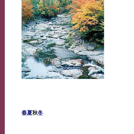
春
夏
秋
冬