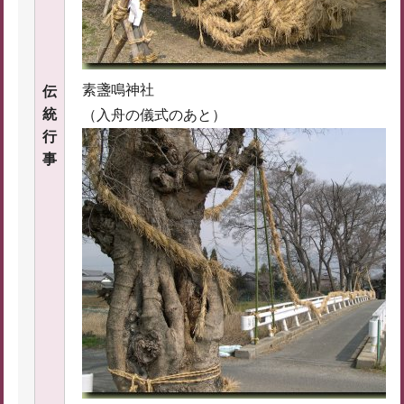
素盞鳴神社
伝
統
（入舟の儀式のあと）
行
事