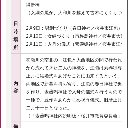
綱掛橋
（女綱の尾が、大和川を越えて古木にくくりつけ
日
2月9日：男綱づくり（春日神社／桜井市江包）
時
2月10日：女綱づくり（市杵島神社／桜井市大西
場
2月11日：入舟の儀式（素盞鳴神社／桜井市江包
所
初瀬川の南北の、江包と大西地区の間で行われる
から流れてきた二人の神様を、江包は素盞鳴尊、
正月に結婚式をあげたことに由来するという。
内
両地区で新藁を持ち寄り、江包の春日神社で男綱
容
を作り、素盞鳴神社で入舟の儀式を行うものであ
一種で、豊作をあらかじめ祝う儀式。旧暦正月十
二月十一日となった。
（「素盞鳴神社内説明板・桜井市教育委員会」よ
備