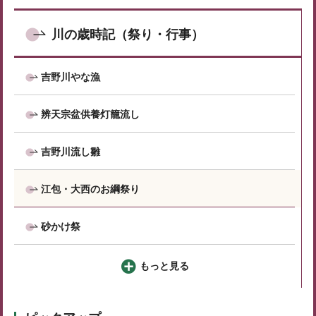
川の歳時記（祭り・行事）
吉野川やな漁
辨天宗盆供養灯籠流し
吉野川流し雛
江包・大西のお綱祭り
砂かけ祭
もっと見る