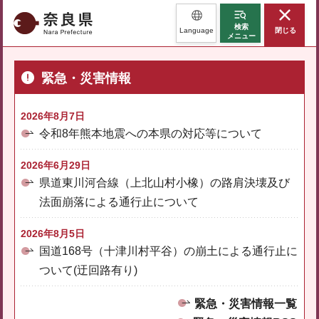
奈良県
検索
Language
閉じる
メニュー
緊急・災害情報
2026年8月7日
令和8年熊本地震への本県の対応等について
2026年6月29日
県道東川河合線（上北山村小橡）の路肩決壊及び
法面崩落による通行止について
2026年8月5日
国道168号（十津川村平谷）の崩土による通行止に
ついて(迂回路有り)
緊急・災害情報一覧