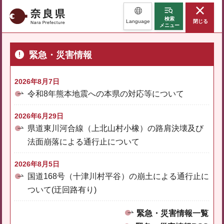
奈良県
検索
Language
閉じる
メニュー
緊急・災害情報
2026年8月7日
令和8年熊本地震への本県の対応等について
2026年6月29日
県道東川河合線（上北山村小橡）の路肩決壊及び
法面崩落による通行止について
2026年8月5日
国道168号（十津川村平谷）の崩土による通行止に
ついて(迂回路有り)
緊急・災害情報一覧