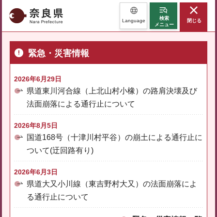
奈良県
検索
Language
閉じる
メニュー
緊急・災害情報
2026年6月29日
県道東川河合線（上北山村小橡）の路肩決壊及び
法面崩落による通行止について
2026年8月5日
国道168号（十津川村平谷）の崩土による通行止に
ついて(迂回路有り)
2026年6月3日
県道大又小川線（東吉野村大又）の法面崩落によ
る通行止について