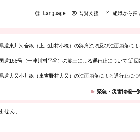
Language
閲覧支援
組織から探
県道東川河合線（上北山村小橡）の路肩決壊及び法面崩落によ
国道168号（十津川村平谷）の崩土による通行止について(迂回
県道大又小川線（東吉野村大又）の法面崩落による通行止につ
緊急・災害情報一
ません。