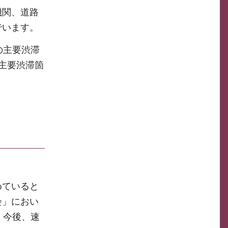
機関、道路
でいます。
の主要渋滞
主要渋滞箇
めていると
会」におい
、今後、速