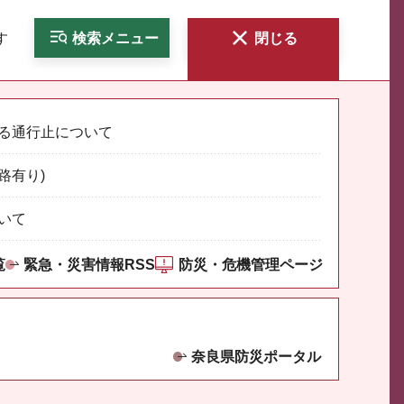
す
検索
メニュー
閉じる
る通行止について
路有り)
いて
覧
緊急・災害情報RSS
防災・危機管理ページ
奈良県防災ポータル