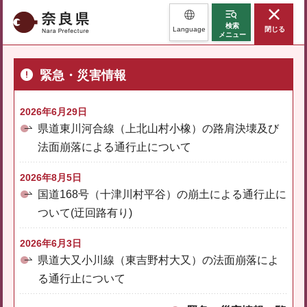
奈良県
検索
Language
閉じる
メニュー
緊急・災害情報
2026年6月29日
県道東川河合線（上北山村小橡）の路肩決壊及び
法面崩落による通行止について
2026年8月5日
国道168号（十津川村平谷）の崩土による通行止に
ついて(迂回路有り)
2026年6月3日
県道大又小川線（東吉野村大又）の法面崩落によ
る通行止について