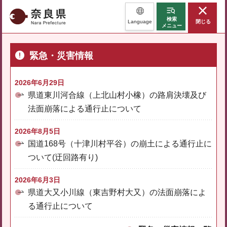
奈良県
検索
Language
閉じる
メニュー
緊急・災害情報
2026年6月29日
県道東川河合線（上北山村小橡）の路肩決壊及び
法面崩落による通行止について
2026年8月5日
国道168号（十津川村平谷）の崩土による通行止に
ついて(迂回路有り)
2026年6月3日
県道大又小川線（東吉野村大又）の法面崩落によ
る通行止について