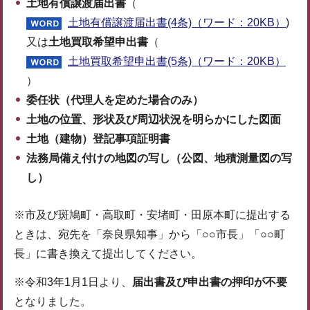
土地有償譲渡届出書
（
土地有償譲渡届出書(4条)（ワード：20KB）
)
又は
土地買取希望申出書
（
土地買取希望申出書(5条)（ワード：20KB）
）
委任状（代理人を定めた場合のみ）
土地の位置、形状及び周辺状況を明らかにした図面
土地（建物）登記事項証明書
法務局備え付けの地図の写し（公図、地積測量図の写
し）
※市及び斑鳩町・高取町・安堵町・田原本町に提出する
ときは、宛先を「奈良県知事」から「○○市長」「○○町
長」に書き換えて提出してください。
※令和3年1月1日より、
届出書及び申出書の押印が不要
となりました。