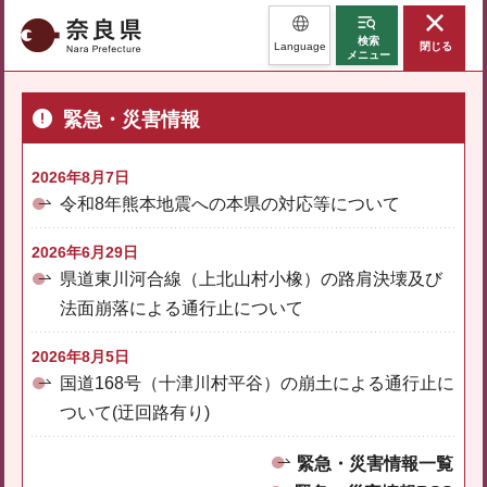
奈良県
検索
Language
閉じる
メニュー
緊急・災害情報
2026年8月7日
令和8年熊本地震への本県の対応等について
2026年6月29日
県道東川河合線（上北山村小橡）の路肩決壊及び
法面崩落による通行止について
2026年8月5日
国道168号（十津川村平谷）の崩土による通行止に
ついて(迂回路有り)
緊急・災害情報一覧