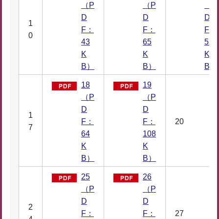
（P
（P
（P
D
D
D
1
F：
F：
F：
0
43
65
52
K
K
K
B）
B）
B）
18
19
（P
（P
D
D
1
F：
F：
20
7
64
108
K
K
B）
B）
25
26
（P
（P
D
D
2
F：
F：
27