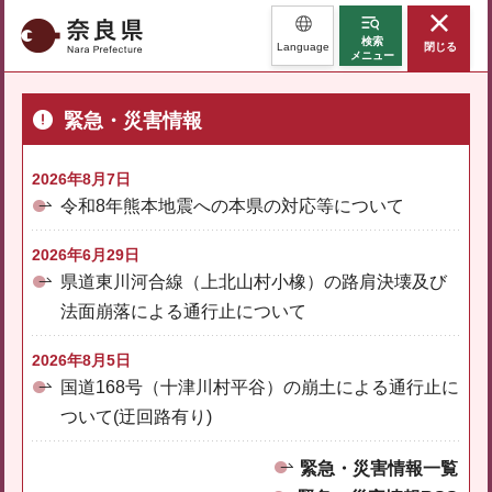
奈良県
検索
Language
閉じる
メニュー
緊急・災害情報
2026年8月7日
令和8年熊本地震への本県の対応等について
2026年6月29日
県道東川河合線（上北山村小橡）の路肩決壊及び
法面崩落による通行止について
2026年8月5日
国道168号（十津川村平谷）の崩土による通行止に
ついて(迂回路有り)
緊急・災害情報一覧