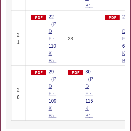
B）
22
24
（P
（P
D
D
2
F：
23
F：
1
110
66
K
K
B）
B）
29
30
（P
（P
D
D
2
F：
F：
8
109
115
K
K
B）
B）