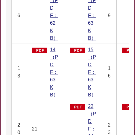
（P
（P
D
D
6
F：
F：
9
62
63
K
K
B）
B）
14
15
（P
（P
D
D
1
1
F：
F：
3
6
63
63
K
K
B）
B）
22
（P
D
2
2
21
F：
0
3