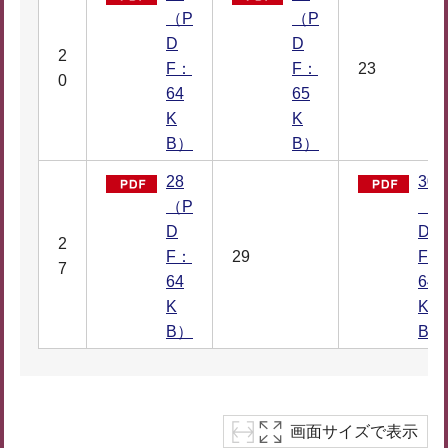
（P
（P
D
D
2
F：
F：
23
0
64
65
K
K
B）
B）
28
30
（P
（P
D
D
2
F：
29
F：
7
64
64
K
K
B）
B）
画面サイズで表示