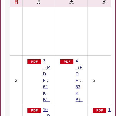
日
月
火
水
3
4
（P
（P
D
D
2
F：
F：
5
62
63
K
K
B）
B）
10
12