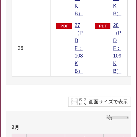
K
K
B）
B）
27
28
（P
（P
D
D
26
F：
F：
2
108
109
K
K
B）
B）
画面サイズで表示
2月