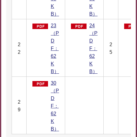
K
K
B）
B）
23
24
（P
（P
D
D
2
2
F：
F：
2
5
62
62
K
K
B）
B）
30
（P
D
2
F：
9
62
K
B）