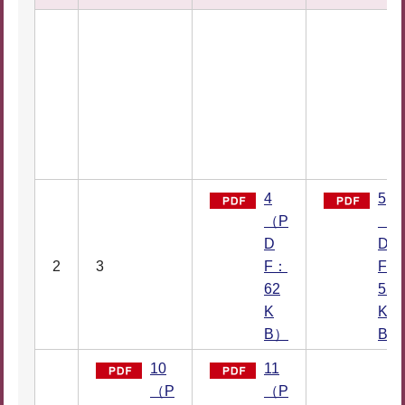
4
5
（P
（P
D
D
2
3
F：
F：
62
52
K
K
B）
B）
10
11
（P
（P