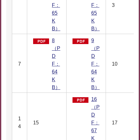
F：
F：
3
65
65
K
K
B）
B）
8
9
（P
（P
D
D
7
F：
F：
10
64
64
K
K
B）
B）
16
（P
D
1
15
F：
17
4
67
K