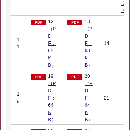
K
B）
12
13
（P
（P
D
D
1
F：
F：
14
1
63
63
K
K
B）
B）
19
20
（P
（P
D
D
1
F：
F：
21
8
64
64
K
K
B）
B）