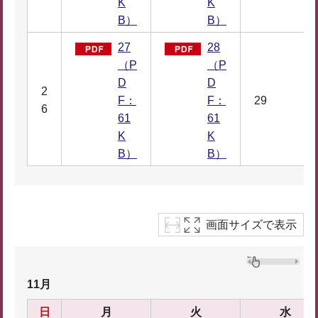
K
K
B）
B）
27
28
（P
（P
D
D
2
F：
F：
29
6
61
61
K
K
B）
B）
画面サイズで表示
11月
日
月
火
水