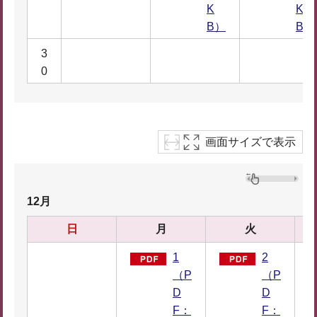
K
K
B）
B）
3
0
画面サイズで表示
12月
日
月
火
1
2
（P
（P
D
D
F：
F：
3