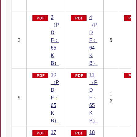
3
4
（P
（P
D
D
2
F：
F：
5
65
64
K
K
B）
B）
10
11
（P
（P
D
D
1
9
F：
F：
2
65
65
K
K
B）
B）
17
18