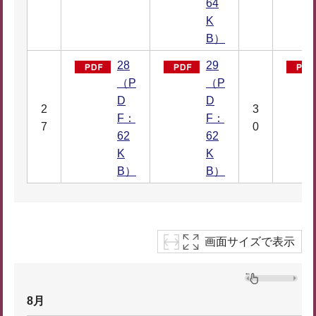
64
K
B）
28
29
（P
（P
D
D
2
3
F：
F：
7
0
62
62
K
K
B）
B）
画面サイズで表示
8月