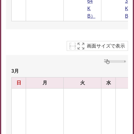
64
33
K
K
B）
B）
画面サイズで表示
3月
日
月
火
水