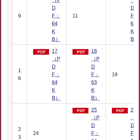
（P
（P
D
D
9
F：
11
F：
64
63
K
K
B）
B）
17
18
（P
（P
D
D
1
F：
F：
19
6
64
63
K
K
B）
B）
25
26
（P
（P
D
D
2
24
F：
F：
3