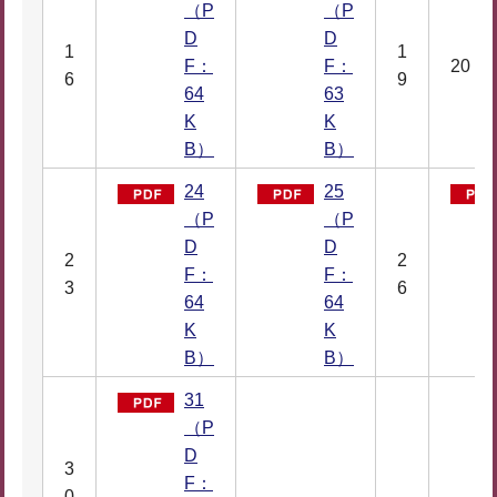
（P
（P
D
D
1
1
F：
F：
20
6
9
64
63
K
K
B）
B）
24
25
（P
（P
D
D
2
2
F：
F：
3
6
64
64
K
K
B）
B）
31
（P
D
3
F：
0