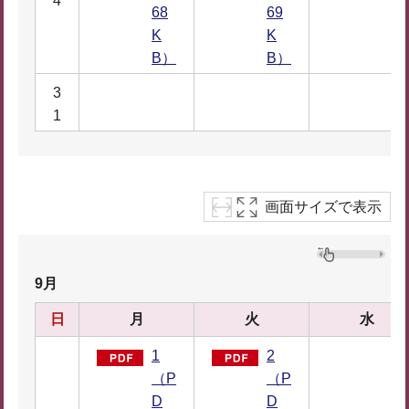
4
68
69
K
K
B）
B）
3
1
画面サイズで表示
9月
日
月
火
水
1
2
（P
（P
D
D