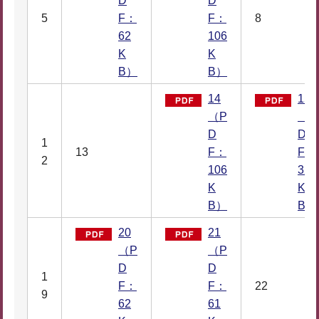
D
D
5
F：
F：
8
62
106
K
K
B）
B）
14
15
（P
（P
D
D
1
13
F：
F：
2
106
32
K
K
B）
B）
20
21
（P
（P
D
D
1
F：
F：
22
9
62
61