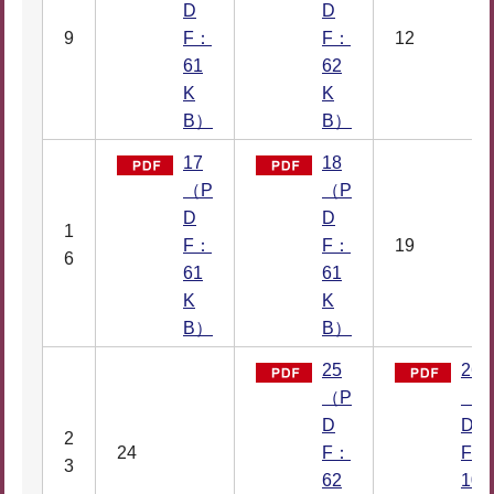
D
D
9
F：
F：
12
61
62
K
K
B）
B）
17
18
（P
（P
D
D
1
F：
F：
19
6
61
61
K
K
B）
B）
25
26
（P
（P
D
D
2
24
F：
F：
3
62
102