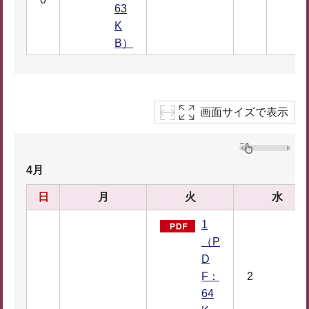
63
K
B）
画面サイズで表示
4月
日
月
火
水
1
（P
D
F：
2
64