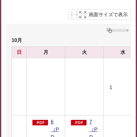
画面サイズで表示
10月
日
月
火
水
1
6
7
（P
（P