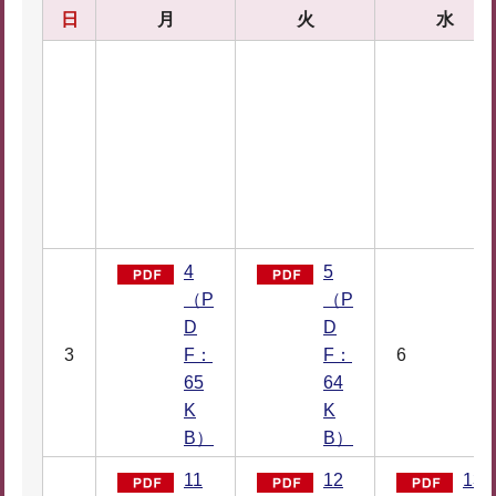
日
月
火
水
4
5
（P
（P
D
D
3
F：
F：
6
65
64
K
K
B）
B）
11
12
13