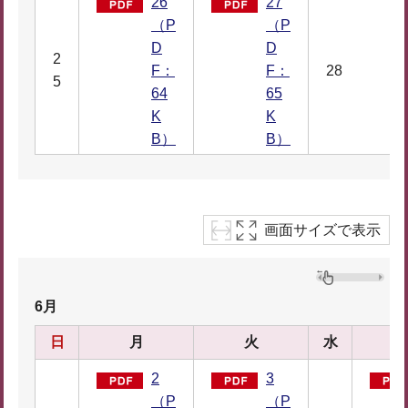
26
27
（P
（P
D
D
2
F：
F：
28
5
64
65
K
K
B）
B）
画面サイズで表示
6月
日
月
火
水
2
3
（P
（P