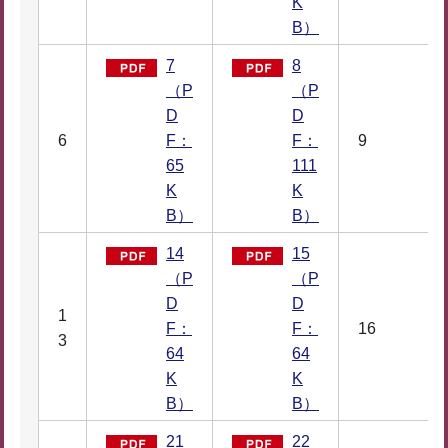
K
B）
7
8
（P
（P
D
D
6
F：
F：
9
65
111
K
K
B）
B）
14
15
（P
（P
D
D
1
F：
F：
16
3
64
64
K
K
B）
B）
21
22