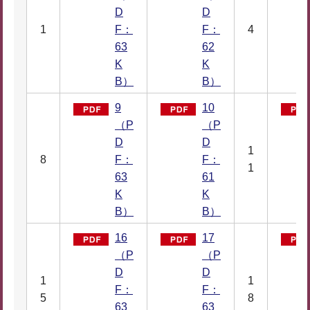
D
D
1
F：
F：
4
63
62
K
K
B）
B）
9
10
（P
（P
D
D
1
8
F：
F：
1
63
61
K
K
B）
B）
16
17
（P
（P
D
D
1
1
F：
F：
5
8
63
63