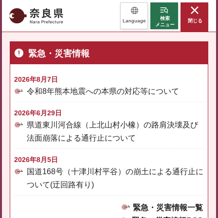
奈良県
検索
Language
閉じる
メニュー
緊急・災害情報
2026年8月7日
令和8年熊本地震への本県の対応等について
2026年6月29日
県道東川河合線（上北山村小橡）の路肩決壊及び
法面崩落による通行止について
2026年8月5日
国道168号（十津川村平谷）の崩土による通行止に
ついて(迂回路有り)
緊急・災害情報一覧