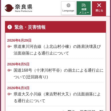
奈良県
検索
Language
閉じる
メニュー
緊急・災害情報
2026年6月29日
県道東川河合線（上北山村小橡）の路肩決壊及び
法面崩落による通行止について
2026年8月5日
国道168号（十津川村平谷）の崩土による通行止に
ついて(迂回路有り)
2026年6月3日
県道大又小川線（東吉野村大又）の法面崩落によ
る通行止について