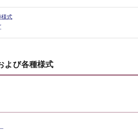
種様式
ど
および各種様式
）
）