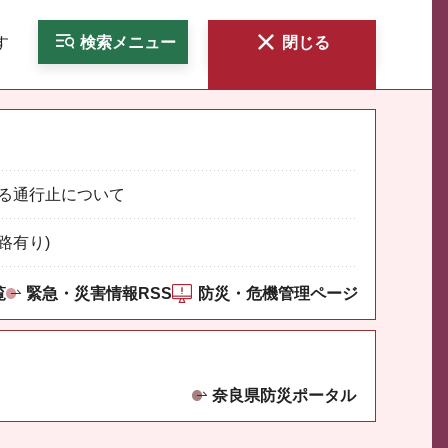
す
検索
メニュー
閉じる
る通行止について
路有り)
覧
緊急・災害情報RSS
防災・危機管理ページ
奈良県防災ポータル