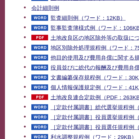
会計細則例
監査細則例（ワード：12KB）
監事監査簿様式例（ワード：106K
土地改良区の地区除外等の取扱につい
地区別除外処理規程例（ワード：75
他目的使用及び費用弁償に関する規
役員並びに総代の報酬及び費用弁償
文書編纂保存規程例（ワード：30K
個人情報保護規定例（ワード：41K
土地改良連合定款例（PDF：263K
［定款付属調書］総代選挙規程例（
［定款付属調書］役員選挙規程例（
［定款付属調書］役員選任規程例（
利水調整規程例（ワード：29KB）