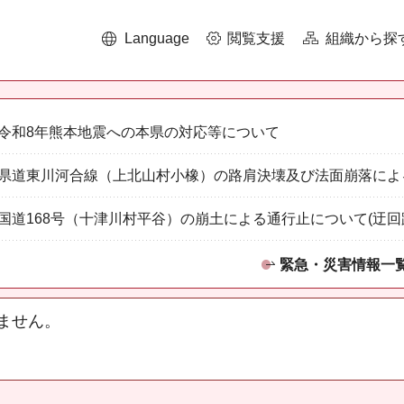
Language
閲覧支援
組織から探
令和8年熊本地震への本県の対応等について
県道東川河合線（上北山村小橡）の路肩決壊及び法面崩落によ
国道168号（十津川村平谷）の崩土による通行止について(迂回
緊急・災害情報一
ません。