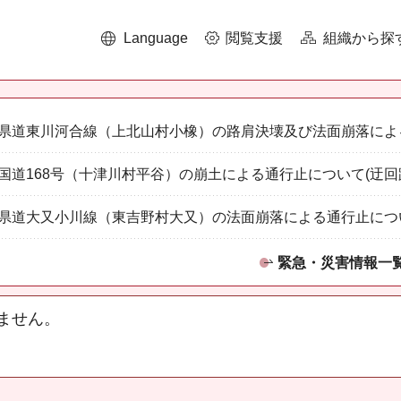
Language
閲覧支援
組織から探
県道東川河合線（上北山村小橡）の路肩決壊及び法面崩落によ
国道168号（十津川村平谷）の崩土による通行止について(迂回
県道大又小川線（東吉野村大又）の法面崩落による通行止につ
緊急・災害情報一
ません。