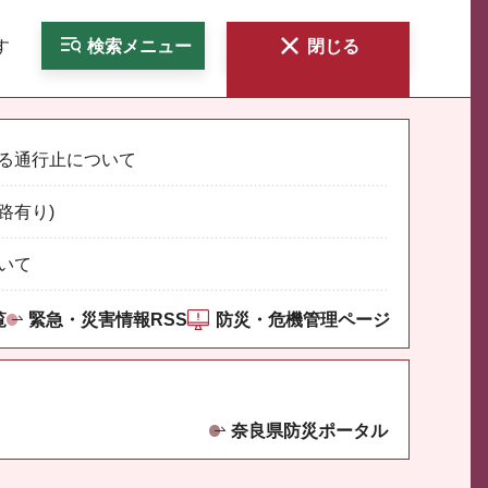
す
検索
メニュー
閉じる
る通行止について
路有り)
いて
覧
緊急・災害情報RSS
防災・危機管理ページ
奈良県防災ポータル