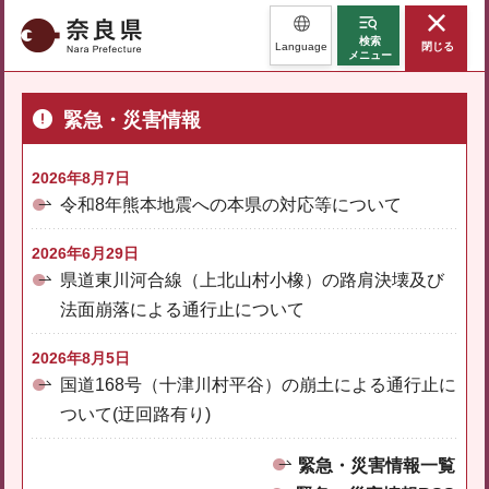
奈良県
検索
Language
閉じる
メニュー
緊急・災害情報
2026年8月7日
令和8年熊本地震への本県の対応等について
2026年6月29日
県道東川河合線（上北山村小橡）の路肩決壊及び
法面崩落による通行止について
2026年8月5日
国道168号（十津川村平谷）の崩土による通行止に
ついて(迂回路有り)
緊急・災害情報一覧