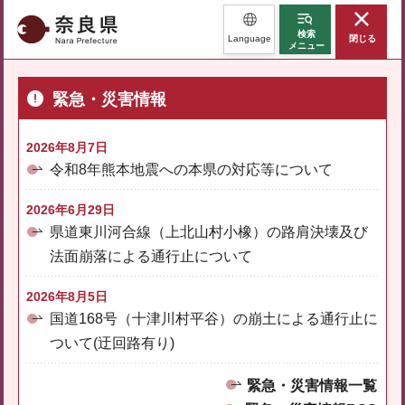
奈良県
検索
Language
閉じる
メニュー
緊急・災害情報
2026年8月7日
令和8年熊本地震への本県の対応等について
2026年6月29日
県道東川河合線（上北山村小橡）の路肩決壊及び
法面崩落による通行止について
2026年8月5日
国道168号（十津川村平谷）の崩土による通行止に
ついて(迂回路有り)
緊急・災害情報一覧