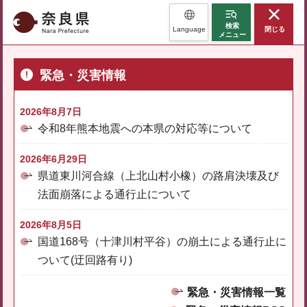
奈良県
検索
Language
閉じる
メニュー
緊急・災害情報
2026年8月7日
令和8年熊本地震への本県の対応等について
2026年6月29日
県道東川河合線（上北山村小橡）の路肩決壊及び
法面崩落による通行止について
2026年8月5日
国道168号（十津川村平谷）の崩土による通行止に
ついて(迂回路有り)
緊急・災害情報一覧