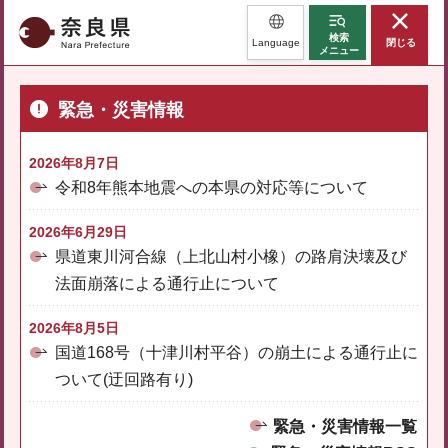
奈良県
検索
Language
閉じる
メニュー
緊急・災害情報
2026年8月7日
令和8年熊本地震への本県の対応等について
2026年6月29日
県道東川河合線（上北山村小橡）の路肩決壊及び
法面崩落による通行止について
2026年8月5日
国道168号（十津川村平谷）の崩土による通行止に
ついて(迂回路有り)
緊急・災害情報一覧