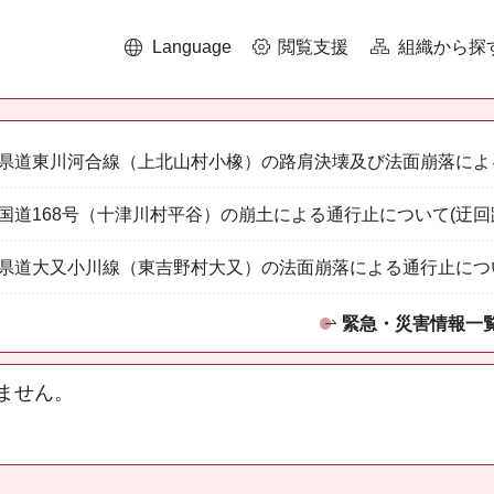
Language
閲覧支援
組織から探
県道東川河合線（上北山村小橡）の路肩決壊及び法面崩落によ
国道168号（十津川村平谷）の崩土による通行止について(迂回
県道大又小川線（東吉野村大又）の法面崩落による通行止につ
緊急・災害情報一
ません。