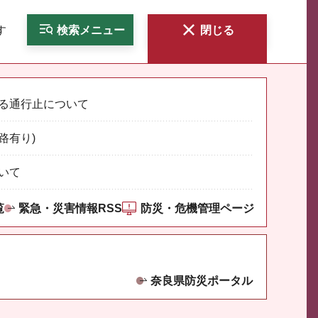
す
検索
メニュー
閉じる
る通行止について
路有り)
いて
覧
緊急・災害情報RSS
防災・危機管理ページ
奈良県防災ポータル