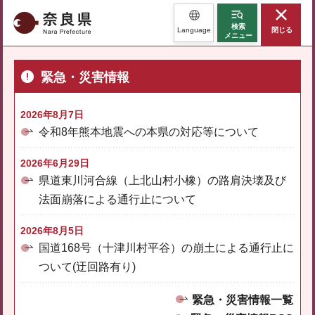
奈良県
検索
Language
閉じる
メニュー
緊急・災害情報
2026年8月7日
令和8年熊本地震への本県の対応等について
2026年6月29日
県道東川河合線（上北山村小橡）の路肩決壊及び
法面崩落による通行止について
2026年8月5日
国道168号（十津川村平谷）の崩土による通行止に
ついて(迂回路有り)
緊急・災害情報一覧