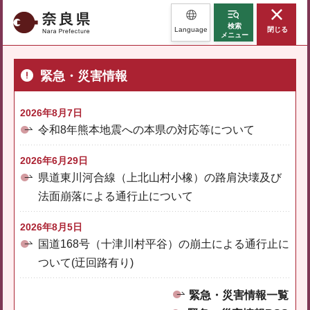
奈良県
検索
Language
閉じる
メニュー
緊急・災害情報
2026年8月7日
令和8年熊本地震への本県の対応等について
2026年6月29日
県道東川河合線（上北山村小橡）の路肩決壊及び
法面崩落による通行止について
2026年8月5日
国道168号（十津川村平谷）の崩土による通行止に
ついて(迂回路有り)
緊急・災害情報一覧