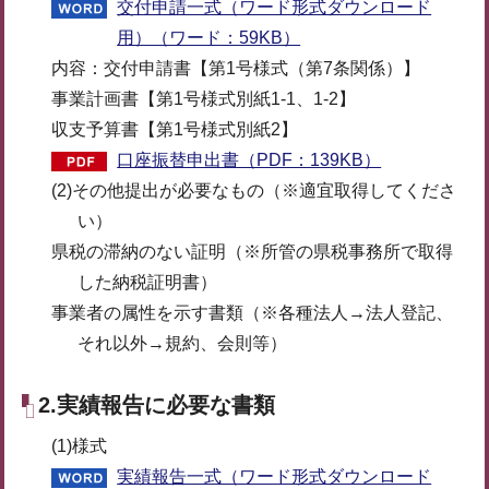
交付申請一式（ワード形式ダウンロード
用）（ワード：59KB）
内容：交付申請書【第1号様式（第7条関係）】
事業計画書【第1号様式別紙1-1、1-2】
収支予算書【第1号様式別紙2】
口座振替申出書（PDF：139KB）
(2)その他提出が必要なもの（※適宜取得してくださ
い）
県税の滞納のない証明（※所管の県税事務所で取得
した納税証明書）
事業者の属性を示す書類（※各種法人→法人登記、
それ以外→規約、会則等）
2.実績報告に必要な書類
(1)様式
実績報告一式（ワード形式ダウンロード