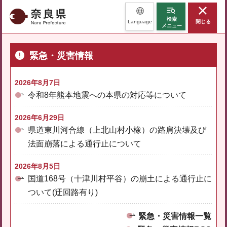
奈良県
検索
Language
閉じる
メニュー
緊急・災害情報
2026年8月7日
令和8年熊本地震への本県の対応等について
2026年6月29日
県道東川河合線（上北山村小橡）の路肩決壊及び
法面崩落による通行止について
2026年8月5日
国道168号（十津川村平谷）の崩土による通行止に
ついて(迂回路有り)
緊急・災害情報一覧