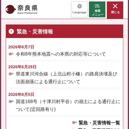
奈良県
検索
Language
閉じる
メニュー
緊急・災害情報
2026年8月7日
令和8年熊本地震への本県の対応等について
2026年6月29日
県道東川河合線（上北山村小橡）の路肩決壊及び
法面崩落による通行止について
2026年8月5日
国道168号（十津川村平谷）の崩土による通行止に
ついて(迂回路有り)
緊急・災害情報一覧