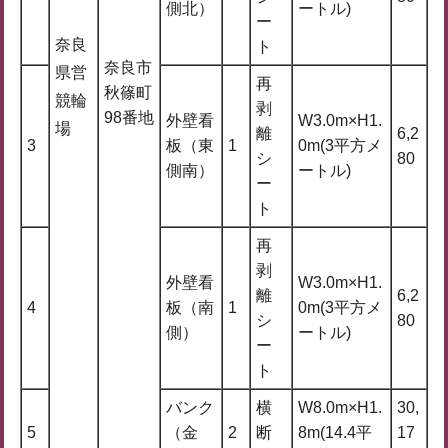
側北）
ートル)
ー
奈良
ト
奈良市
県営
再
秋篠町
競輪
剥
98番地
外壁看
W3.0m×H1.
場
離
6,2
3
板（東
1
0m(3平方メ
シ
80
側南）
ートル)
ー
ト
再
剥
外壁看
W3.0m×H1.
離
6,2
4
板（南
1
0m(3平方メ
シ
80
側）
ートル)
ー
ト
バンク
横
W8.0m×H1.
30,
5
（金
2
断
8m(14.4平
17