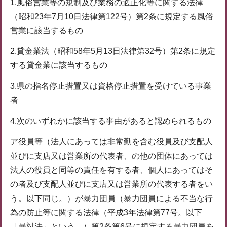
1.風俗営業等の規制及び業務の適正化等に関する法律
（昭和23年7月10日法律第122号）第2条に規定する風俗
営業に該当するもの
2.貸金業法（昭和58年5月13日法律第32号）第2条に規定
する貸金業に該当するもの
3.県の指名停止措置又は資格停止措置を受けている事業
者
4.次のいずれかに該当する事由があると認められるもの
ア役員等（法人にあっては非常勤を含む役員及び支配人
並びに支店又は営業所の代表者、の他の団体にあっては
法人の役員と同等の責任を有する者、個人にあってはそ
の者及び支配人並びに支店又は営業所の代表する者をい
う。以下同じ。）が暴力団員（暴力団員による不当な行
為の防止等に関する法律（平成3年法律第77号。以下
「暴対法」という。）第2条第6号に規定する暴力団員を