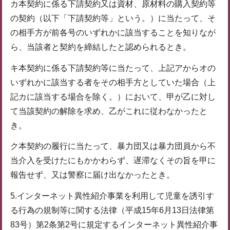
カ本契約に係る下請契約又は資材、原材料の購入契約等
の契約（以下「下請契約等」という。）に当たって、そ
の相手方が前各号のいずれかに該当することを知りなが
ら、当該者と契約を締結したと認められるとき。
キ本契約に係る下請契約等に当たって、上記アからオの
いずれかに該当する者をその相手方としていた場合（上
記カに該当する場合を除く。）において、甲が乙に対し
て当該契約の解除を求め、乙がこれに従わなかったと
き。
ク本契約の履行に当たって、暴力団又は暴力団員から不
当介入を受けたにもかかわらず、遅滞なくその旨を甲に
報告せず、又は警察に届け出なかったとき。
5.インターネット異性紹介事業を利用して児童を誘引す
る行為の規制等に関する法律（平成15年6月13日法律第
83号）第2条第2号に規定するインターネット異性紹介事