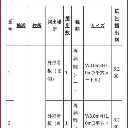
広
箇
告
番
掲出場
種
施設
住所
所
サイズ
掲
号
所
類
数
出
料
再
剥
外壁看
W3.0m×H1.
離
6,2
板（北
1
1
0m(3平方メ
シ
80
側）
ートル)
ー
ト
再
剥
外壁看
W3.0m×H1.
離
6,2
2
板（東
1
0m(3平方メ
シ
80