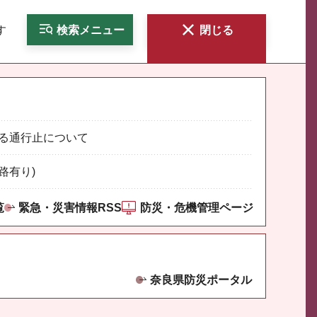
す
検索
メニュー
閉じる
る通行止について
路有り)
覧
緊急・災害情報RSS
防災・危機管理ページ
奈良県防災ポータル