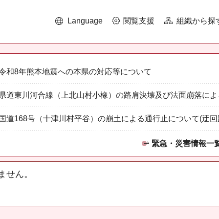
Language
閲覧支援
組織から探
令和8年熊本地震への本県の対応等について
県道東川河合線（上北山村小橡）の路肩決壊及び法面崩落によ
国道168号（十津川村平谷）の崩土による通行止について(迂回
緊急・災害情報一
ません。