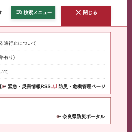
す
検索
メニュー
閉じる
る通行止について
路有り)
いて
覧
緊急・災害情報RSS
防災・危機管理ページ
奈良県防災ポータル