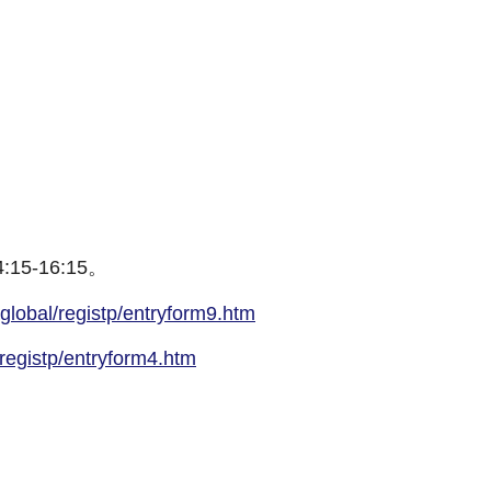
-16:15。
aglobal/registp/entryform9.htm
/registp/entryform4.htm