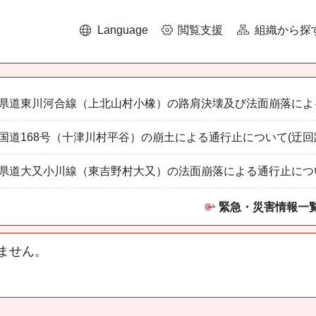
Language
閲覧支援
組織から探
県道東川河合線（上北山村小橡）の路肩決壊及び法面崩落によ
国道168号（十津川村平谷）の崩土による通行止について(迂回
県道大又小川線（東吉野村大又）の法面崩落による通行止につ
緊急・災害情報一
ません。